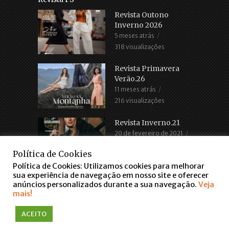
Revista Outono
Inverno 2026
5 meses atrás
318 visualizações
Revista Primavera
Verão.26
11 meses atrás
216 visualizações
Revista Inverno.21
20 de fevereiro de 2021
2.686 visualizações
Política de Cookies
Política de Cookies: Utilizamos cookies para melhorar
sua experiência de navegação em nosso site e oferecer
anúncios personalizados durante a sua navegação.
Veja
mais!
COPYRIGHT © 2016. TODOS OS DIREITOS RESERVADOS
ACEITO
WWW.FARROUPILHASCENTER.COM.BR
falar via WhatsApp