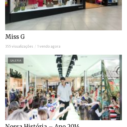
Miss G
355 visualizações
1 vendo agora
GALERIA
Nossa História – Ano 2014