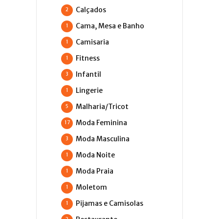
Calçados
2
Cama, Mesa e Banho
1
Camisaria
1
Fitness
1
Infantil
3
Lingerie
1
Malharia/Tricot
5
Moda Feminina
17
Moda Masculina
3
Moda Noite
1
Moda Praia
1
Moletom
1
Pijamas e Camisolas
1