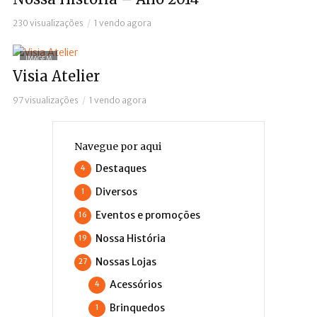
230 visualizações
1 vendo agora
IMAGEM
Visia Atelier
97 visualizações
1 vendo agora
Navegue por aqui
Destaques
4
Diversos
1
Eventos e promoções
16
Nossa História
19
Nossas Lojas
27
Acessórios
4
Brinquedos
1