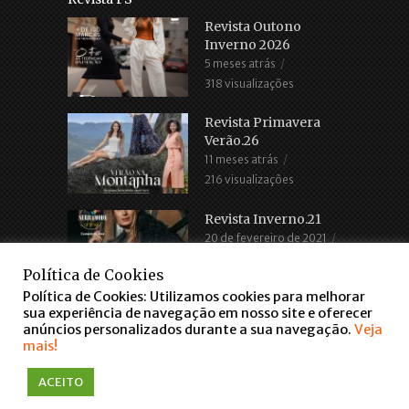
Revista Outono
Inverno 2026
5 meses atrás
318 visualizações
Revista Primavera
Verão.26
11 meses atrás
216 visualizações
Revista Inverno.21
20 de fevereiro de 2021
2.686 visualizações
Política de Cookies
Política de Cookies: Utilizamos cookies para melhorar
sua experiência de navegação em nosso site e oferecer
anúncios personalizados durante a sua navegação.
Veja
mais!
COPYRIGHT © 2016. TODOS OS DIREITOS RESERVADOS
ACEITO
WWW.FARROUPILHASCENTER.COM.BR
falar via WhatsApp