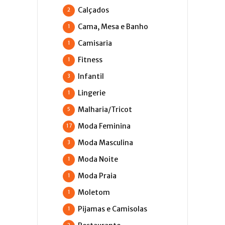
Calçados
2
Cama, Mesa e Banho
1
Camisaria
1
Fitness
1
Infantil
3
Lingerie
1
Malharia/Tricot
5
Moda Feminina
17
Moda Masculina
3
Moda Noite
1
Moda Praia
1
Moletom
1
Pijamas e Camisolas
1