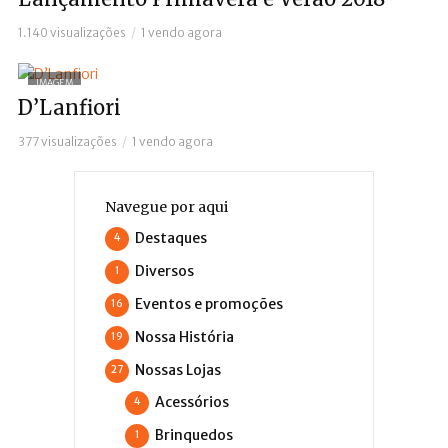
1.140 visualizações
1 vendo agora
IMAGEM
D’Lanfiori
377 visualizações
1 vendo agora
Navegue por aqui
Destaques
4
Diversos
1
Eventos e promoções
16
Nossa História
19
Nossas Lojas
27
Acessórios
4
Brinquedos
1