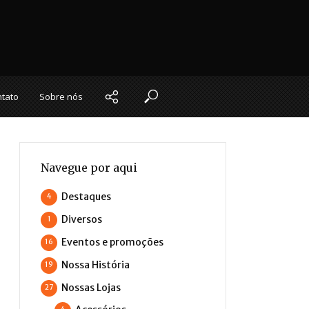
tato
Sobre nós
Navegue por aqui
Destaques
4
Diversos
1
Eventos e promoções
16
Nossa História
19
Nossas Lojas
27