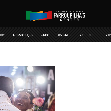
ções
Nossas Lojas
Guias
Revista FS
Cadastre-se
Con
a