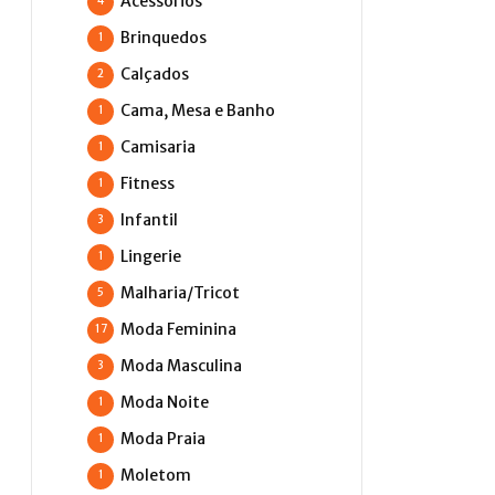
Acessórios
4
Brinquedos
1
Calçados
2
Cama, Mesa e Banho
1
Camisaria
1
Fitness
1
Infantil
3
Lingerie
1
Malharia/Tricot
5
Moda Feminina
17
Moda Masculina
3
Moda Noite
1
Moda Praia
1
Moletom
1