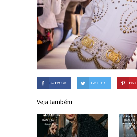
FACEBOOK
TWITTER
PINT
Veja também
IMAGEM
IMAGEM