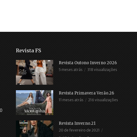
Revista FS
Revista Outono Inverno 2026
5 meses atrás
318 visualizações
Revista Primavera Verão.26
11 meses atrás
216 visualizações
30
Revista Inverno.21
20 de fevereiro de 2021