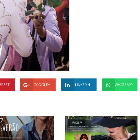
EREST
GOOGLE+
LINKEDIN
WHATSAPP
IMAGEM