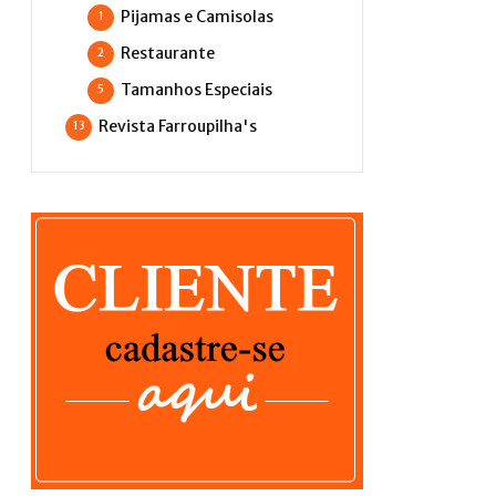
Pijamas e Camisolas
1
Restaurante
2
Tamanhos Especiais
5
Revista Farroupilha's
13