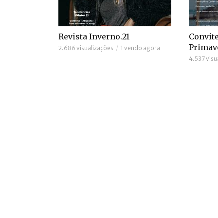
Revista Inverno.21
Convite
Primav
2.686 visualizações
1 vendo agora
4.537 visu