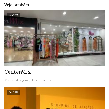
Veja também
IMAGEM
CenterMix
318 visualizações
1 vendo agora
GALERIA