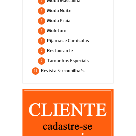
Moda Masculina
3
Moda Noite
1
Moda Praia
1
Moletom
1
Pijamas e Camisolas
1
Restaurante
2
Tamanhos Especiais
5
Revista Farroupilha's
13