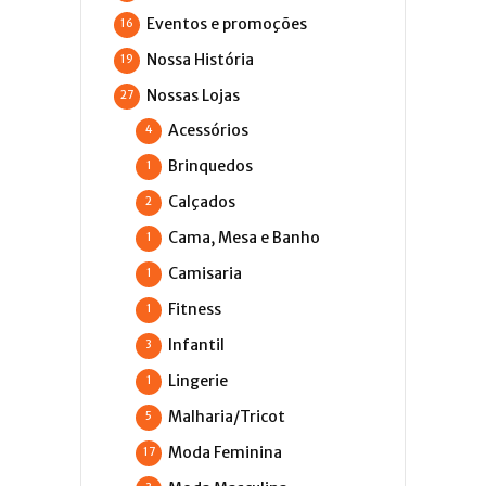
Eventos e promoções
16
Nossa História
19
Nossas Lojas
27
Acessórios
4
Brinquedos
1
Calçados
2
Cama, Mesa e Banho
1
Camisaria
1
Fitness
1
Infantil
3
Lingerie
1
Malharia/Tricot
5
Moda Feminina
17