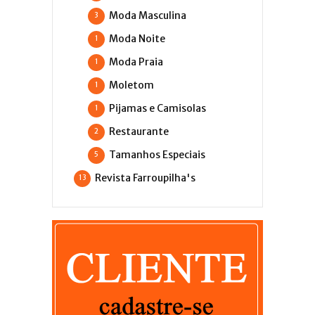
Moda Masculina
3
Moda Noite
1
Moda Praia
1
Moletom
1
Pijamas e Camisolas
1
Restaurante
2
Tamanhos Especiais
5
Revista Farroupilha's
13