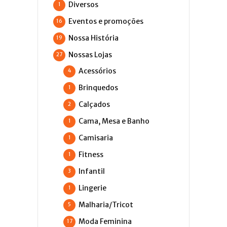
Diversos
1
Eventos e promoções
16
Nossa História
19
Nossas Lojas
27
Acessórios
4
Brinquedos
1
Calçados
2
Cama, Mesa e Banho
1
Camisaria
1
Fitness
1
Infantil
3
Lingerie
1
Malharia/Tricot
5
Moda Feminina
17