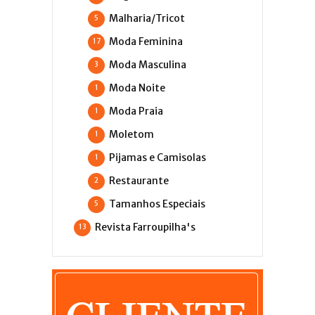
Malharia/Tricot
5
Moda Feminina
17
Moda Masculina
3
Moda Noite
1
Moda Praia
1
Moletom
1
Pijamas e Camisolas
1
Restaurante
2
Tamanhos Especiais
5
Revista Farroupilha's
13