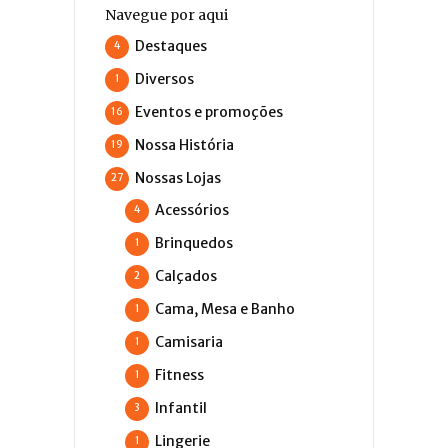
Navegue por aqui
Destaques
4
Diversos
1
Eventos e promoções
16
Nossa História
19
Nossas Lojas
27
Acessórios
4
Brinquedos
1
Calçados
2
Cama, Mesa e Banho
1
Camisaria
1
Fitness
1
Infantil
3
Lingerie
1