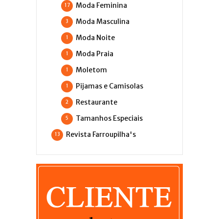
Moda Feminina
17
Moda Masculina
3
Moda Noite
1
Moda Praia
1
Moletom
1
Pijamas e Camisolas
1
Restaurante
2
Tamanhos Especiais
5
Revista Farroupilha's
13