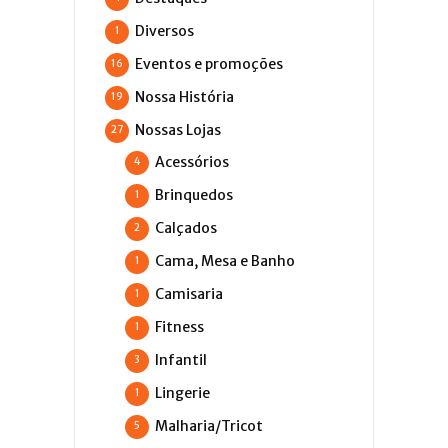
Diversos
1
Eventos e promoções
16
Nossa História
19
Nossas Lojas
27
Acessórios
4
Brinquedos
1
Calçados
2
Cama, Mesa e Banho
1
Camisaria
1
Fitness
1
Infantil
3
Lingerie
1
Malharia/Tricot
5