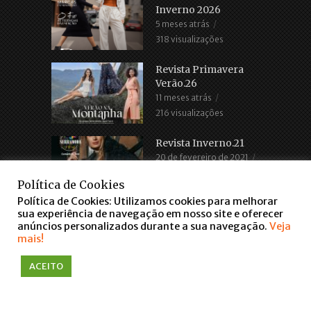
Inverno 2026
5 meses atrás
318 visualizações
Revista Primavera
Verão.26
11 meses atrás
216 visualizações
Revista Inverno.21
20 de fevereiro de 2021
2.685 visualizações
Política de Cookies
Política de Cookies: Utilizamos cookies para melhorar
sua experiência de navegação em nosso site e oferecer
anúncios personalizados durante a sua navegação.
Veja
mais!
ACEITO
COPYRIGHT © 2016. TODOS OS DIREITOS RESERVADOS
WWW.FARROUPILHASCENTER.COM.BR
falar via WhatsApp