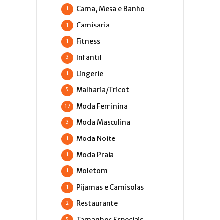
Cama, Mesa e Banho
1
Camisaria
1
Fitness
1
Infantil
3
Lingerie
1
Malharia/Tricot
5
Moda Feminina
17
Moda Masculina
3
Moda Noite
1
Moda Praia
1
Moletom
1
Pijamas e Camisolas
1
Restaurante
2
Tamanhos Especiais
5