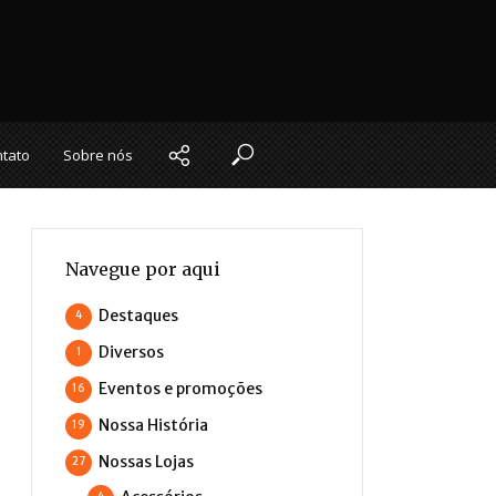
tato
Sobre nós
Navegue por aqui
Destaques
4
Diversos
1
Eventos e promoções
16
Nossa História
19
Nossas Lojas
27