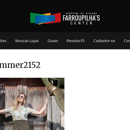
ções
Nossas Lojas
Guias
Revista FS
Cadastre-se
Con
ummer2152