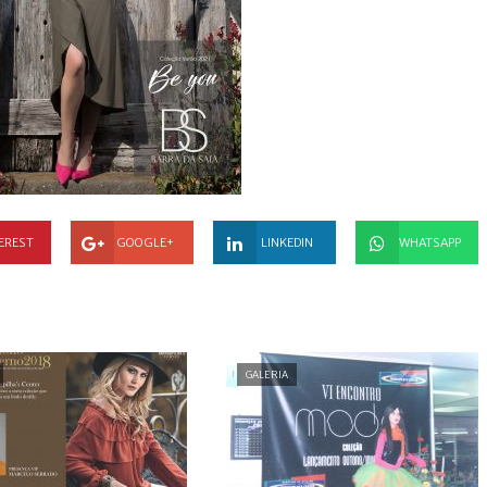
EREST
GOOGLE+
LINKEDIN
WHATSAPP
GALERIA