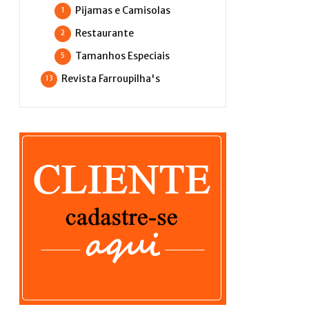
Pijamas e Camisolas
1
Restaurante
2
Tamanhos Especiais
5
Revista Farroupilha's
13