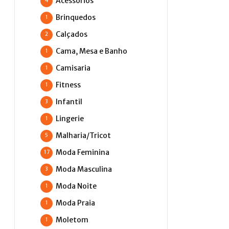
Acessórios
4
Brinquedos
1
Calçados
2
Cama, Mesa e Banho
1
Camisaria
1
Fitness
1
Infantil
3
Lingerie
1
Malharia/Tricot
5
Moda Feminina
17
Moda Masculina
3
Moda Noite
1
Moda Praia
1
Moletom
1