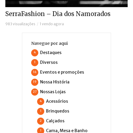
SerraFashion – Dia dos Namorados
983 visualizações
1 vendo agora
Navegue por aqui
Destaques
4
Diversos
1
Eventos e promoções
16
Nossa História
19
Nossas Lojas
27
Acessórios
4
Brinquedos
1
Calçados
2
Cama, Mesa e Banho
1