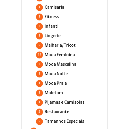
Camisaria
1
Fitness
1
Infantil
3
Lingerie
1
Malharia/Tricot
5
Moda Feminina
17
Moda Masculina
3
Moda Noite
1
Moda Praia
1
Moletom
1
Pijamas e Camisolas
1
Restaurante
2
Tamanhos Especiais
5