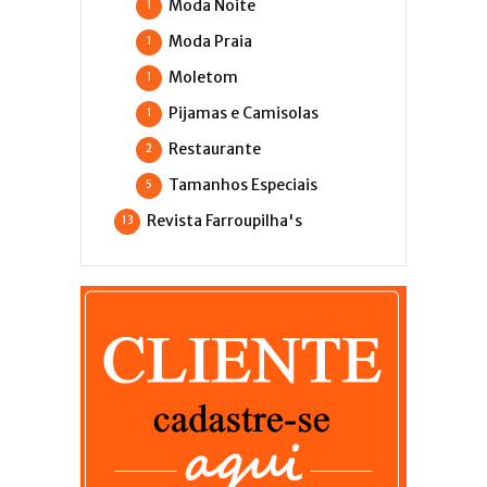
Moda Noite
1
Moda Praia
1
Moletom
1
Pijamas e Camisolas
1
Restaurante
2
Tamanhos Especiais
5
Revista Farroupilha's
13