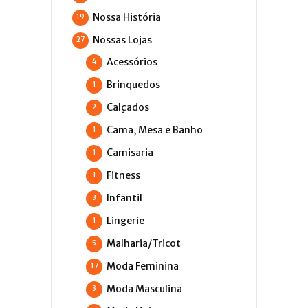
Nossa História
19
Nossas Lojas
27
Acessórios
4
Brinquedos
1
Calçados
2
Cama, Mesa e Banho
1
Camisaria
1
Fitness
1
Infantil
3
Lingerie
1
Malharia/Tricot
5
Moda Feminina
17
Moda Masculina
3