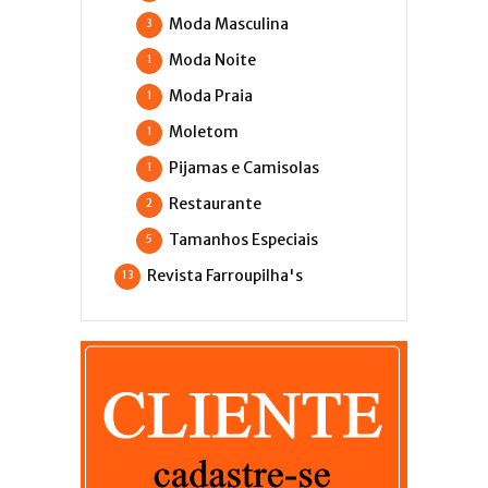
Moda Masculina
3
Moda Noite
1
Moda Praia
1
Moletom
1
Pijamas e Camisolas
1
Restaurante
2
Tamanhos Especiais
5
Revista Farroupilha's
13