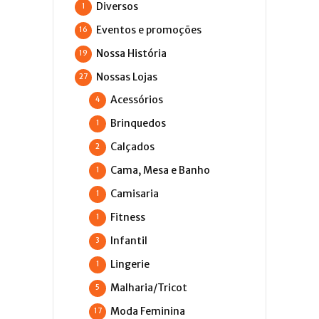
Diversos
1
Eventos e promoções
16
Nossa História
19
Nossas Lojas
27
Acessórios
4
Brinquedos
1
Calçados
2
Cama, Mesa e Banho
1
Camisaria
1
Fitness
1
Infantil
3
Lingerie
1
Malharia/Tricot
5
Moda Feminina
17