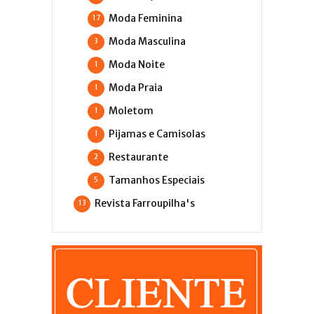
Moda Feminina
17
Moda Masculina
3
Moda Noite
1
Moda Praia
1
Moletom
1
Pijamas e Camisolas
1
Restaurante
2
Tamanhos Especiais
5
Revista Farroupilha's
13