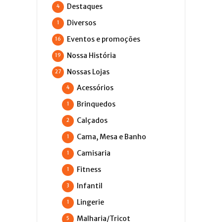
Destaques
4
Diversos
1
Eventos e promoções
16
Nossa História
19
Nossas Lojas
27
Acessórios
4
Brinquedos
1
Calçados
2
Cama, Mesa e Banho
1
Camisaria
1
Fitness
1
Infantil
3
Lingerie
1
Malharia/Tricot
5