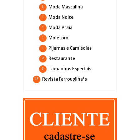
Moda Masculina
3
Moda Noite
1
Moda Praia
1
Moletom
1
Pijamas e Camisolas
1
Restaurante
2
Tamanhos Especiais
5
Revista Farroupilha's
13