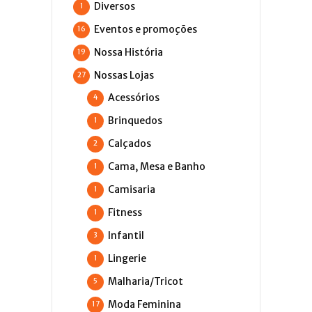
Diversos
1
Eventos e promoções
16
Nossa História
19
Nossas Lojas
27
Acessórios
4
Brinquedos
1
Calçados
2
Cama, Mesa e Banho
1
Camisaria
1
Fitness
1
Infantil
3
Lingerie
1
Malharia/Tricot
5
Moda Feminina
17