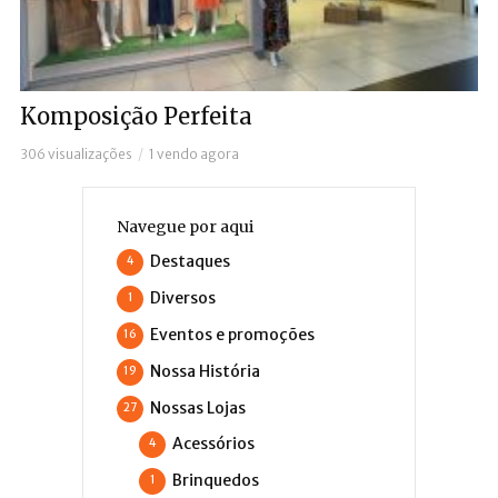
Komposição Perfeita
306 visualizações
1 vendo agora
Navegue por aqui
Destaques
4
Diversos
1
Eventos e promoções
16
Nossa História
19
Nossas Lojas
27
Acessórios
4
Brinquedos
1