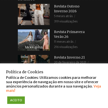
Revista Outono
Inverno 2026
5 meses atrás
319 visualizações
Revista Primavera
Verão.26
11 meses atrás
216 visualizações
Revista Inverno.21
20 de fevereiro de 2021
2.688 visualizações
Política de Cookies
Política de Cookies: Utilizamos cookies para melhorar
sua experiência de navegação em nosso site e oferecer
anúncios personalizados durante a sua navegação.
Veja
mais!
ACEITO
COPYRIGHT © 2016. TODOS OS DIREITOS RESERVADOS
WWW.FARROUPILHASCENTER.COM.BR
falar via WhatsApp