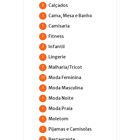
Calçados
2
Cama, Mesa e Banho
1
Camisaria
1
Fitness
1
Infantil
3
Lingerie
1
Malharia/Tricot
5
Moda Feminina
17
Moda Masculina
3
Moda Noite
1
Moda Praia
1
Moletom
1
Pijamas e Camisolas
1
Restaurante
2