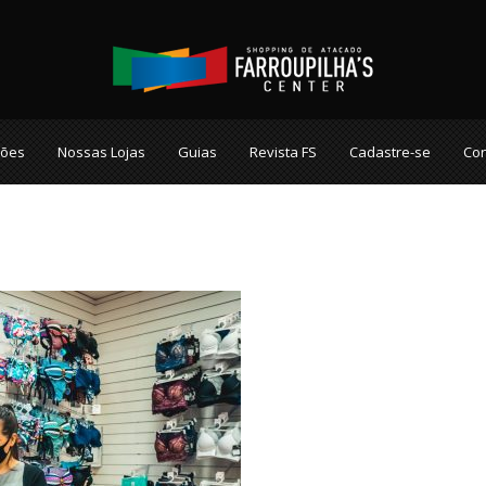
ções
Nossas Lojas
Guias
Revista FS
Cadastre-se
Con