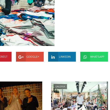
EREST
GOOGLE+
LINKEDIN
WHATSAPP
GALERIA