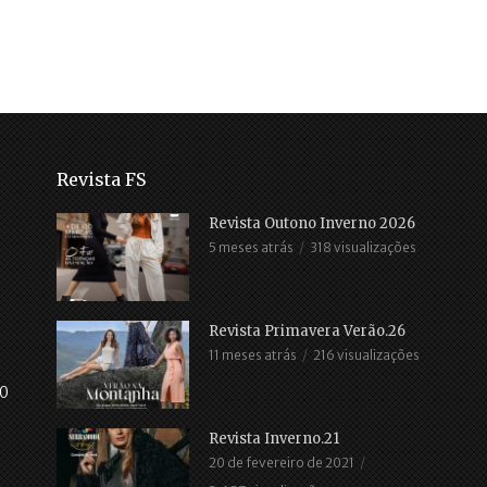
Revista FS
Revista Outono Inverno 2026
5 meses atrás
318 visualizações
Revista Primavera Verão.26
11 meses atrás
216 visualizações
30
Revista Inverno.21
20 de fevereiro de 2021