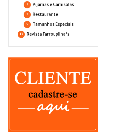
Pijamas e Camisolas
1
Restaurante
2
Tamanhos Especiais
5
Revista Farroupilha's
13