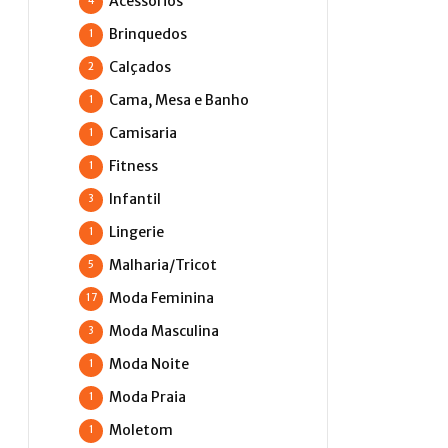
Acessórios
4
Brinquedos
1
Calçados
2
Cama, Mesa e Banho
1
Camisaria
1
Fitness
1
Infantil
3
Lingerie
1
Malharia/Tricot
5
Moda Feminina
17
Moda Masculina
3
Moda Noite
1
Moda Praia
1
Moletom
1