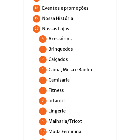
Eventos e promoções
16
Nossa História
19
Nossas Lojas
27
Acessórios
4
Brinquedos
1
Calçados
2
Cama, Mesa e Banho
1
Camisaria
1
Fitness
1
Infantil
3
Lingerie
1
Malharia/Tricot
5
Moda Feminina
17