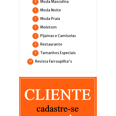
Moda Masculina
3
Moda Noite
1
Moda Praia
1
Moletom
1
Pijamas e Camisolas
1
Restaurante
2
Tamanhos Especiais
5
Revista Farroupilha's
13