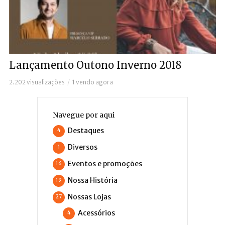
Lançamento Outono Inverno 2018
2.202 visualizações
1 vendo agora
Navegue por aqui
Destaques
4
Diversos
1
Eventos e promoções
16
Nossa História
19
Nossas Lojas
27
Acessórios
4