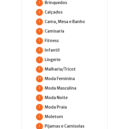
Brinquedos
1
Calçados
2
Cama, Mesa e Banho
1
Camisaria
1
Fitness
1
Infantil
3
Lingerie
1
Malharia/Tricot
5
Moda Feminina
17
Moda Masculina
3
Moda Noite
1
Moda Praia
1
Moletom
1
Pijamas e Camisolas
1