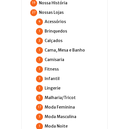
Nossa História
19
Nossas Lojas
27
Acessórios
4
Brinquedos
1
Calçados
2
Cama, Mesa e Banho
1
Camisaria
1
Fitness
1
Infantil
3
Lingerie
1
Malharia/Tricot
5
Moda Feminina
17
Moda Masculina
3
Moda Noite
1