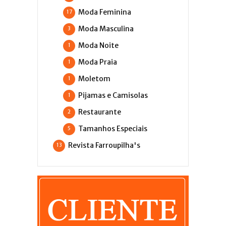
Moda Feminina
17
Moda Masculina
3
Moda Noite
1
Moda Praia
1
Moletom
1
Pijamas e Camisolas
1
Restaurante
2
Tamanhos Especiais
5
Revista Farroupilha's
13