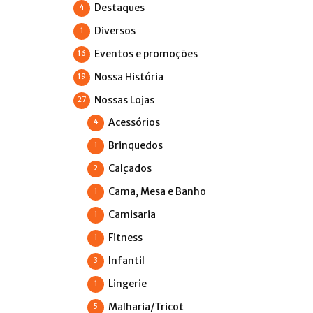
Destaques
4
Diversos
1
Eventos e promoções
16
Nossa História
19
Nossas Lojas
27
Acessórios
4
Brinquedos
1
Calçados
2
Cama, Mesa e Banho
1
Camisaria
1
Fitness
1
Infantil
3
Lingerie
1
Malharia/Tricot
5