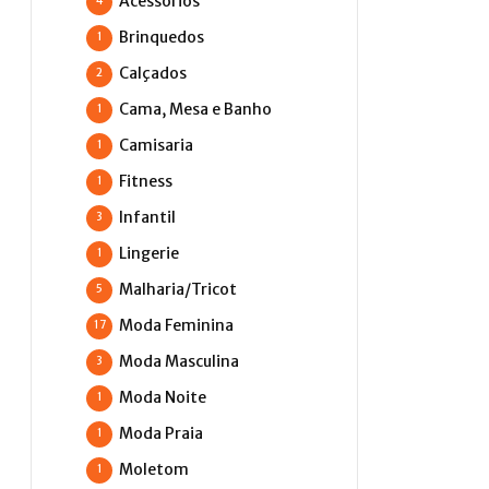
Acessórios
4
Brinquedos
1
Calçados
2
Cama, Mesa e Banho
1
Camisaria
1
Fitness
1
Infantil
3
Lingerie
1
Malharia/Tricot
5
Moda Feminina
17
Moda Masculina
3
Moda Noite
1
Moda Praia
1
Moletom
1