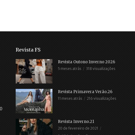
Revista FS
Revista Outono Inverno 2026
5 meses atrás
318 visualizações
Revista Primavera Verão.26
11 meses atrás
216 visualizações
30
Revista Inverno.21
20 de fevereiro de 2021