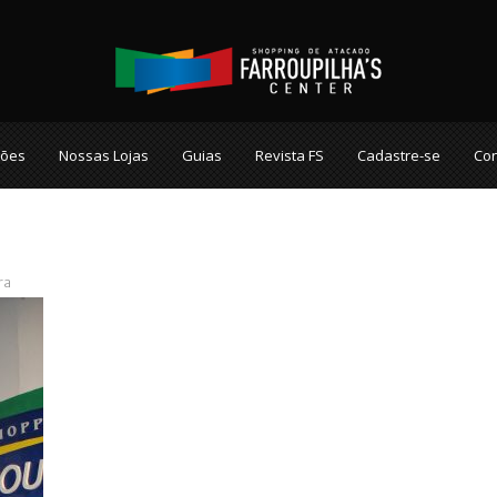
ções
Nossas Lojas
Guias
Revista FS
Cadastre-se
Con
ra