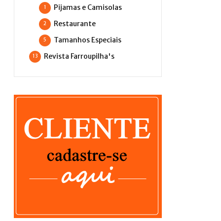
Pijamas e Camisolas
1
Restaurante
2
Tamanhos Especiais
5
Revista Farroupilha's
13