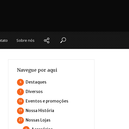
tato
Sobre nós
Navegue por aqui
Destaques
4
Diversos
1
Eventos e promoções
16
Nossa História
19
Nossas Lojas
27