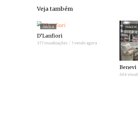
Veja também
IMAGEM
IMAGEM
D’Lanfiori
377 visualizações
1 vendo agora
Benevi
664 visual