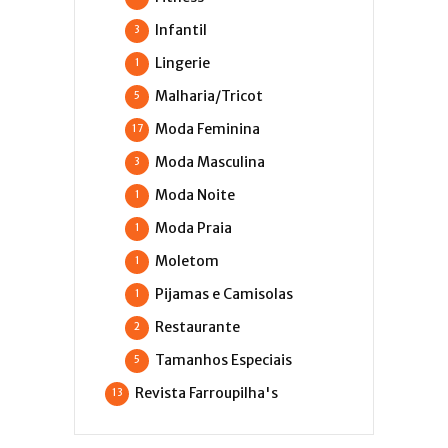
Infantil
3
Lingerie
1
Malharia/Tricot
5
Moda Feminina
17
Moda Masculina
3
Moda Noite
1
Moda Praia
1
Moletom
1
Pijamas e Camisolas
1
Restaurante
2
Tamanhos Especiais
5
Revista Farroupilha's
13