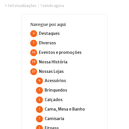
1.140 visualizações
1 vendo agora
Navegue por aqui
Destaques
4
Diversos
1
Eventos e promoções
16
Nossa História
19
Nossas Lojas
27
Acessórios
4
Brinquedos
1
Calçados
2
Cama, Mesa e Banho
1
Camisaria
1
Fitness
1