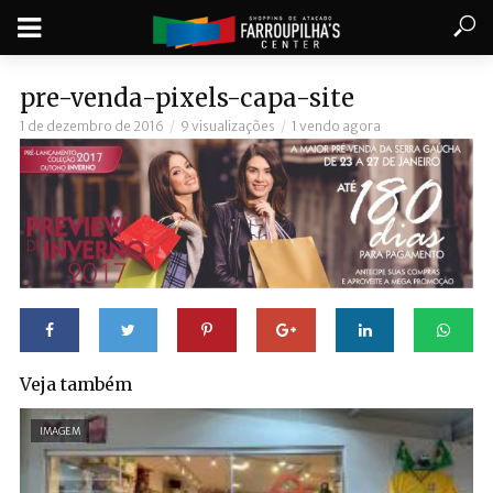
pre-venda-pixels-capa-site
1 de dezembro de 2016
9 visualizações
1 vendo agora
Veja também
IMAGEM