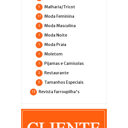
Malharia/Tricot
5
Moda Feminina
17
Moda Masculina
3
Moda Noite
1
Moda Praia
1
Moletom
1
Pijamas e Camisolas
1
Restaurante
2
Tamanhos Especiais
5
Revista Farroupilha's
13