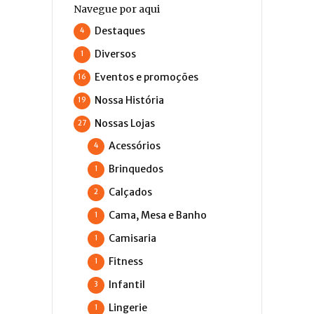
Navegue por aqui
Destaques
4
Diversos
1
Eventos e promoções
16
Nossa História
19
Nossas Lojas
27
Acessórios
4
Brinquedos
1
Calçados
2
Cama, Mesa e Banho
1
Camisaria
1
Fitness
1
Infantil
3
Lingerie
1