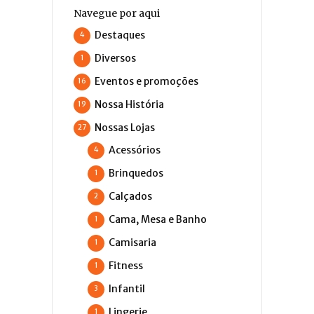
Navegue por aqui
Destaques
4
Diversos
1
Eventos e promoções
16
Nossa História
19
Nossas Lojas
27
Acessórios
4
Brinquedos
1
Calçados
2
Cama, Mesa e Banho
1
Camisaria
1
Fitness
1
Infantil
3
Lingerie
1