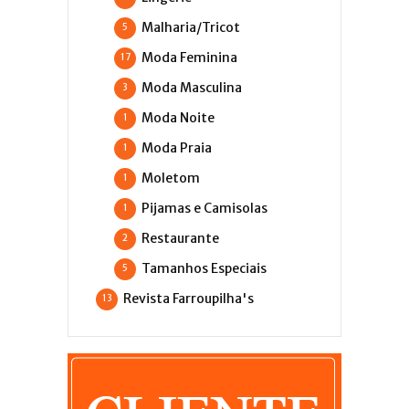
Malharia/Tricot
5
Moda Feminina
17
Moda Masculina
3
Moda Noite
1
Moda Praia
1
Moletom
1
Pijamas e Camisolas
1
Restaurante
2
Tamanhos Especiais
5
Revista Farroupilha's
13