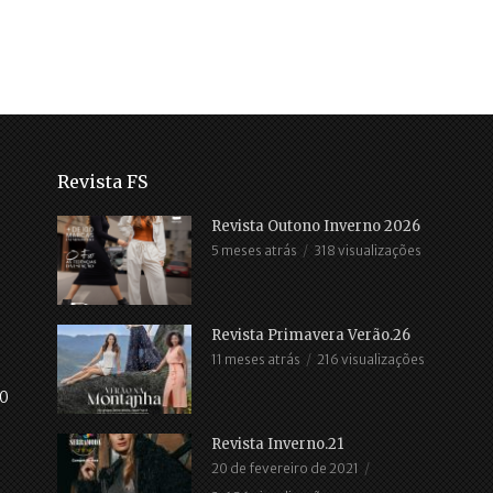
Revista FS
Revista Outono Inverno 2026
5 meses atrás
318 visualizações
Revista Primavera Verão.26
11 meses atrás
216 visualizações
30
Revista Inverno.21
20 de fevereiro de 2021