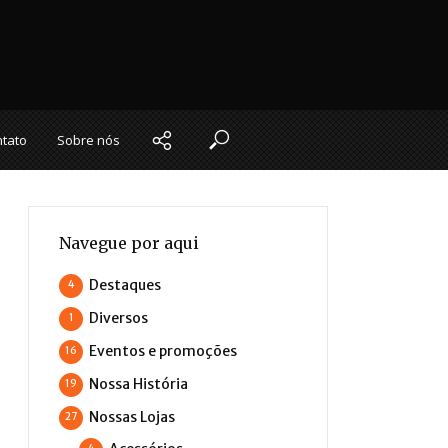
tato
Sobre nós
Navegue por aqui
Destaques
4
Diversos
1
Eventos e promoções
16
Nossa História
19
Nossas Lojas
27