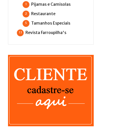
Pijamas e Camisolas
1
Restaurante
2
Tamanhos Especiais
5
Revista Farroupilha's
13