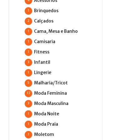
Acessórios
4
Brinquedos
1
Calçados
2
Cama, Mesa e Banho
1
Camisaria
1
Fitness
1
Infantil
3
Lingerie
1
Malharia/Tricot
5
Moda Feminina
17
Moda Masculina
3
Moda Noite
1
Moda Praia
1
Moletom
1