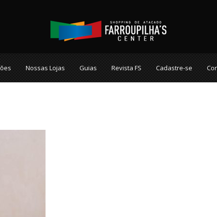
ções
Nossas Lojas
Guias
Revista FS
Cadastre-se
Con