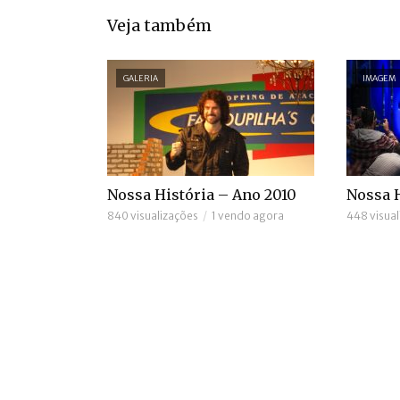
Veja também
GALERIA
IMAGEM
Nossa História – Ano 2010
Nossa H
840 visualizações
1 vendo agora
448 visual