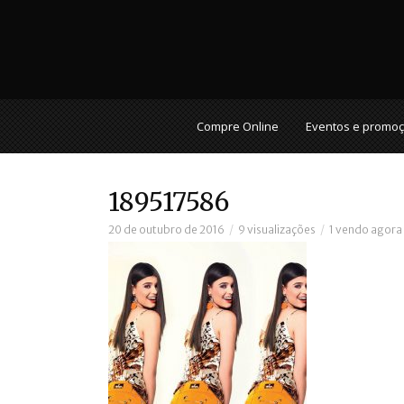
Compre Online
Eventos e promo
189517586
20 de outubro de 2016
9 visualizações
1 vendo agora