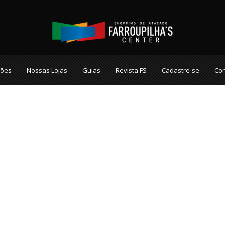
ções
Nossas Lojas
Guias
Revista FS
Cadastre-se
Con