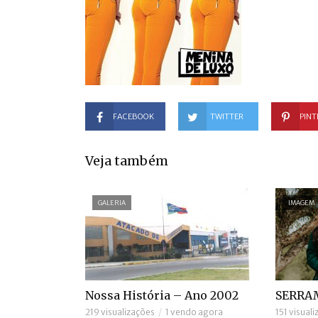
FACEBOOK
TWITTER
PINT
Veja também
GALERIA
IMAGEM
Nossa História – Ano 2002
SERRA
219 visualizações
1 vendo agora
151 visual