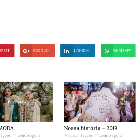
EREST
GOOGLE+
LINKEDIN
WHATSAPP
IMAGEM
MODA
Nossa história – 2019
izações
1 vendo agora
70 visualizações
1 vendo agora