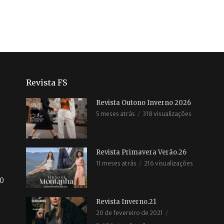
Revista FS
Revista Outono Inverno 2026
5 meses atrás
318 visualizações
Revista Primavera Verão.26
11 meses atrás
216 visualizações
30
Revista Inverno.21
20 de fevereiro de 2021