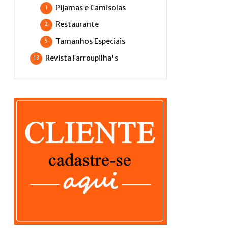
Pijamas e Camisolas
1
Restaurante
2
Tamanhos Especiais
5
Revista Farroupilha's
13