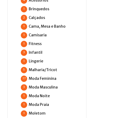
Acessórios
4
Brinquedos
1
Calçados
2
Cama, Mesa e Banho
1
Camisaria
1
Fitness
1
Infantil
3
Lingerie
1
Malharia/Tricot
5
Moda Feminina
17
Moda Masculina
3
Moda Noite
1
Moda Praia
1
Moletom
1