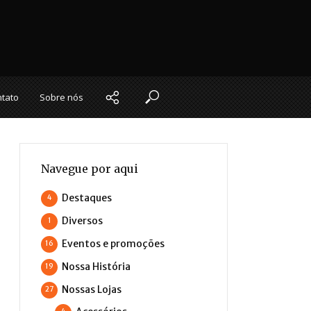
tato
Sobre nós
Navegue por aqui
Destaques
4
Diversos
1
Eventos e promoções
16
Nossa História
19
Nossas Lojas
27