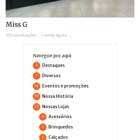
Miss G
355 visualizações
1 vendo agora
Navegue por aqui
Destaques
4
Diversos
1
Eventos e promoções
16
Nossa História
19
Nossas Lojas
27
Acessórios
4
Brinquedos
1
Calçados
2