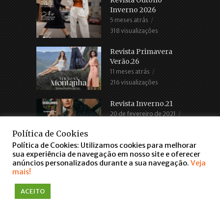
Inverno 2026
5 meses atrás
318 visualizações
Revista Primavera
Verão.26
11 meses atrás
216 visualizações
Revista Inverno.21
20 de fevereiro de 2021
2.685 visualizações
Política de Cookies
Política de Cookies: Utilizamos cookies para melhorar
sua experiência de navegação em nosso site e oferecer
anúncios personalizados durante a sua navegação.
Veja
mais!
COPYRIGHT © 2016. TODOS OS DIREITOS RESERVADOS
ACEITO
WWW.FARROUPILHASCENTER.COM.BR
falar via WhatsApp