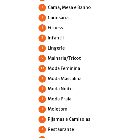
Cama, Mesa e Banho
1
Camisaria
1
Fitness
1
Infantil
3
Lingerie
1
Malharia/Tricot
5
Moda Feminina
17
Moda Masculina
3
Moda Noite
1
Moda Praia
1
Moletom
1
Pijamas e Camisolas
1
Restaurante
2