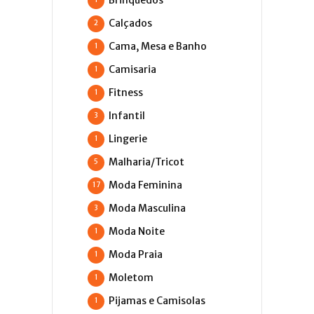
Calçados
2
Cama, Mesa e Banho
1
Camisaria
1
Fitness
1
Infantil
3
Lingerie
1
Malharia/Tricot
5
Moda Feminina
17
Moda Masculina
3
Moda Noite
1
Moda Praia
1
Moletom
1
Pijamas e Camisolas
1