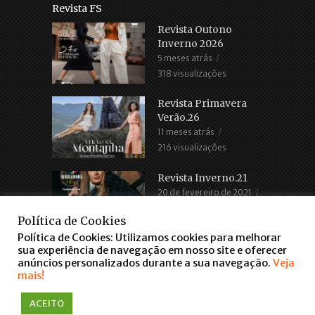
Revista FS
Revista Outono
Inverno 2026
5 meses atrás
318 visualizações
Revista Primavera
Verão.26
11 meses atrás
216 visualizações
Revista Inverno.21
20 de fevereiro de 2021
2.685 visualizações
Política de Cookies
Política de Cookies: Utilizamos cookies para melhorar
sua experiência de navegação em nosso site e oferecer
anúncios personalizados durante a sua navegação.
Veja
mais!
COPYRIGHT © 2016. TODOS OS DIREITOS RESERVADOS
ACEITO
WWW.FARROUPILHASCENTER.COM.BR