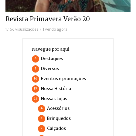
Revista Primavera Verão 20
1.166 visualizações
1 vendo agora
Navegue por aqui
Destaques
4
Diversos
1
Eventos e promoções
16
Nossa História
19
Nossas Lojas
27
Acessórios
4
Brinquedos
1
Calçados
2