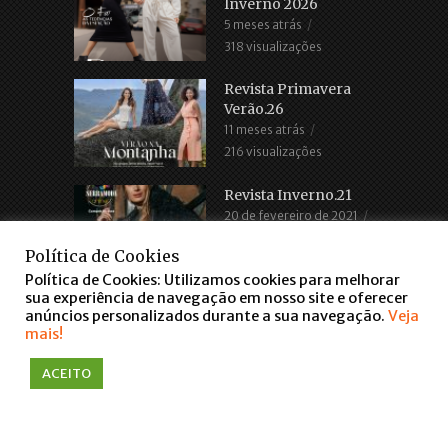
Inverno 2026
5 meses atrás
318 visualizações
Revista Primavera
Verão.26
11 meses atrás
216 visualizações
Revista Inverno.21
20 de fevereiro de 2021
2.685 visualizações
Política de Cookies
Política de Cookies: Utilizamos cookies para melhorar
sua experiência de navegação em nosso site e oferecer
anúncios personalizados durante a sua navegação.
Veja
mais!
COPYRIGHT © 2016. TODOS OS DIREITOS RESERVADOS
ACEITO
WWW.FARROUPILHASCENTER.COM.BR
falar via WhatsApp