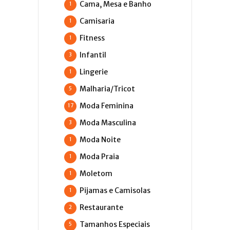
Cama, Mesa e Banho
1
Camisaria
1
Fitness
1
Infantil
3
Lingerie
1
Malharia/Tricot
5
Moda Feminina
17
Moda Masculina
3
Moda Noite
1
Moda Praia
1
Moletom
1
Pijamas e Camisolas
1
Restaurante
2
Tamanhos Especiais
5