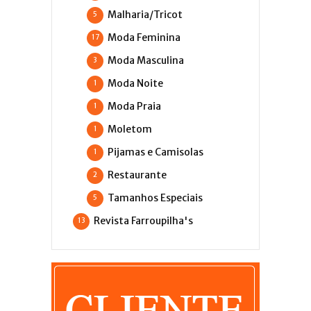
Malharia/Tricot
5
Moda Feminina
17
Moda Masculina
3
Moda Noite
1
Moda Praia
1
Moletom
1
Pijamas e Camisolas
1
Restaurante
2
Tamanhos Especiais
5
Revista Farroupilha's
13