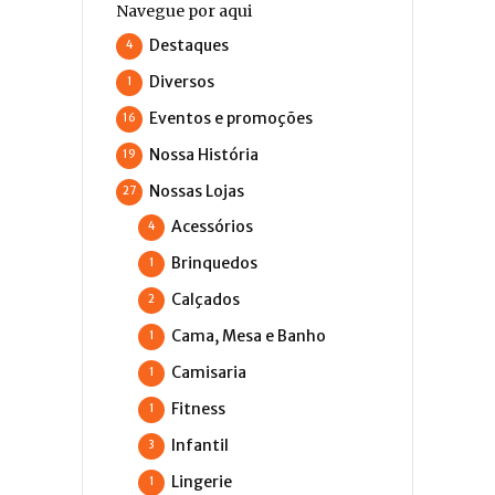
Navegue por aqui
Destaques
4
Diversos
1
Eventos e promoções
16
Nossa História
19
Nossas Lojas
27
Acessórios
4
Brinquedos
1
Calçados
2
Cama, Mesa e Banho
1
Camisaria
1
Fitness
1
Infantil
3
Lingerie
1