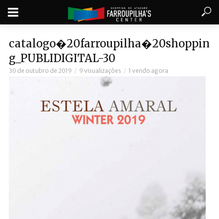
catalogo�20farroupilha�20shoppin
g_PUBLIDIGITAL-30
30 de outubro de 2019
9 visualizações
1 vendo agora