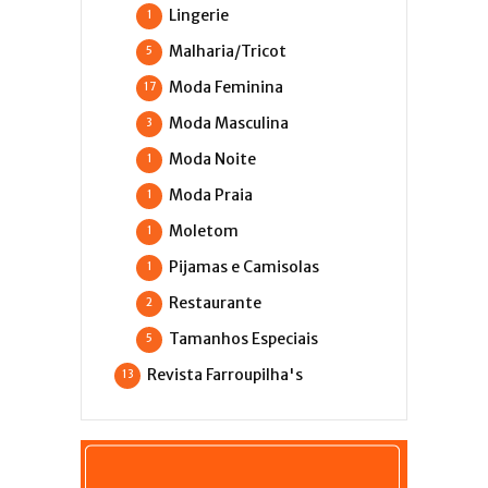
Lingerie
1
Malharia/Tricot
5
Moda Feminina
17
Moda Masculina
3
Moda Noite
1
Moda Praia
1
Moletom
1
Pijamas e Camisolas
1
Restaurante
2
Tamanhos Especiais
5
Revista Farroupilha's
13