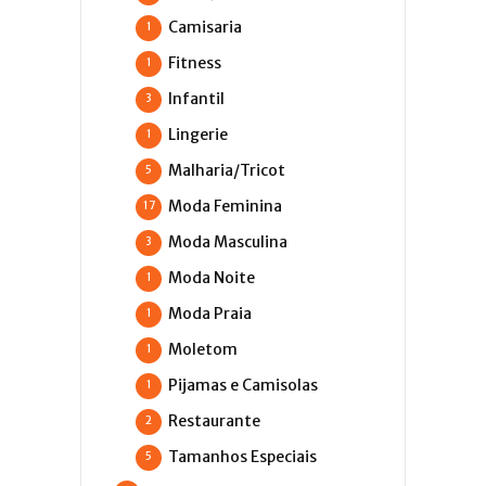
Camisaria
1
Fitness
1
Infantil
3
Lingerie
1
Malharia/Tricot
5
Moda Feminina
17
Moda Masculina
3
Moda Noite
1
Moda Praia
1
Moletom
1
Pijamas e Camisolas
1
Restaurante
2
Tamanhos Especiais
5