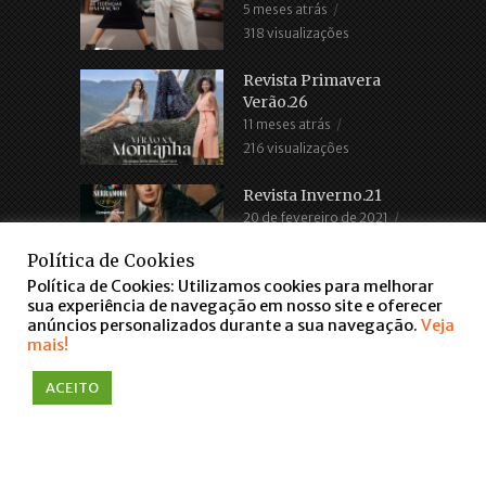
5 meses atrás
318 visualizações
Revista Primavera
Verão.26
11 meses atrás
216 visualizações
Revista Inverno.21
20 de fevereiro de 2021
2.685 visualizações
Política de Cookies
Política de Cookies: Utilizamos cookies para melhorar
sua experiência de navegação em nosso site e oferecer
anúncios personalizados durante a sua navegação.
Veja
mais!
ACEITO
COPYRIGHT © 2016. TODOS OS DIREITOS RESERVADOS
WWW.FARROUPILHASCENTER.COM.BR
falar via WhatsApp