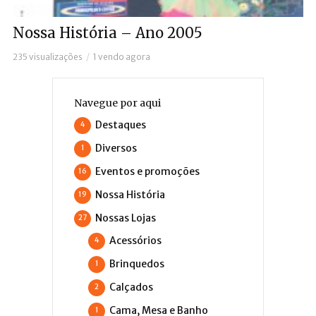
Nossa História – Ano 2005
235 visualizações
1 vendo agora
Navegue por aqui
Destaques
4
Diversos
1
Eventos e promoções
16
Nossa História
19
Nossas Lojas
27
Acessórios
4
Brinquedos
1
Calçados
2
Cama, Mesa e Banho
1