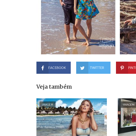
FACEBOOK
TWITTER
PINT
Veja também
IMAGEM
IMAGEM