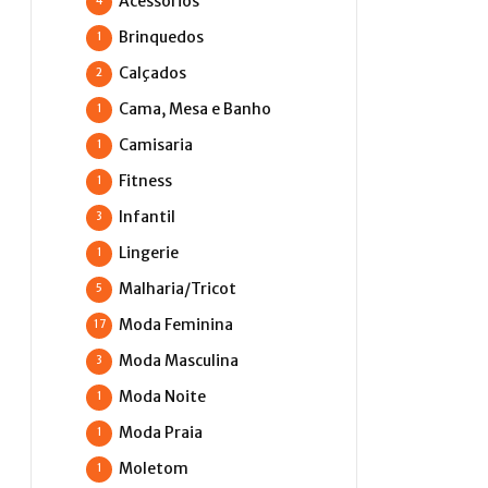
Acessórios
4
Brinquedos
1
Calçados
2
Cama, Mesa e Banho
1
Camisaria
1
Fitness
1
Infantil
3
Lingerie
1
Malharia/Tricot
5
Moda Feminina
17
Moda Masculina
3
Moda Noite
1
Moda Praia
1
Moletom
1