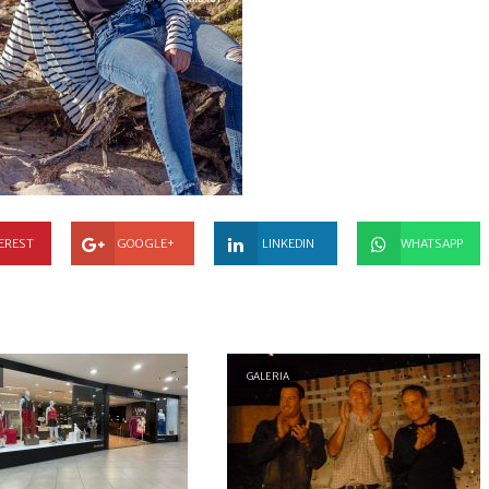
EREST
GOOGLE+
LINKEDIN
WHATSAPP
GALERIA