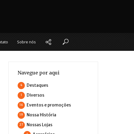
tato
Sobre nós
Navegue por aqui
Destaques
4
Diversos
1
Eventos e promoções
16
Nossa História
19
Nossas Lojas
27