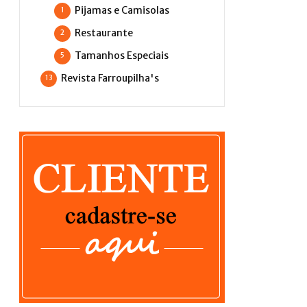
Pijamas e Camisolas
1
Restaurante
2
Tamanhos Especiais
5
Revista Farroupilha's
13