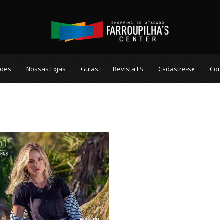
ções
Nossas Lojas
Guias
Revista FS
Cadastre-se
Con
a