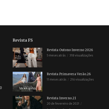
Revista FS
Revista Outono Inverno 2026
5 meses atrás
318 visualizações
Revista Primavera Verão.26
11 meses atrás
216 visualizações
30
Revista Inverno.21
20 de fevereiro de 2021