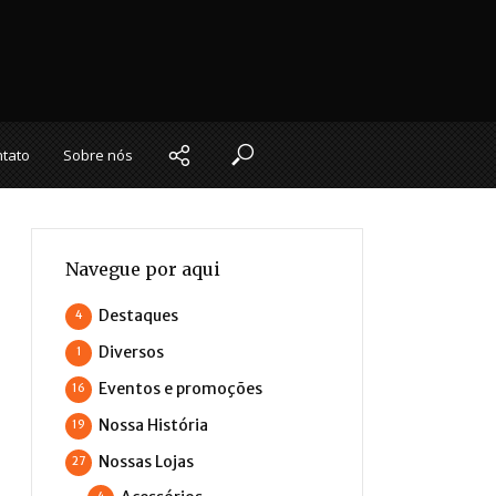
tato
Sobre nós
Navegue por aqui
Destaques
4
Diversos
1
Eventos e promoções
16
Nossa História
19
Nossas Lojas
27