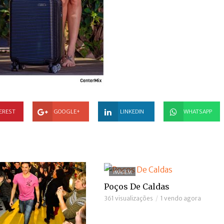
EREST
GOOGLE+
LINKEDIN
WHATSAPP
IMAGEM
Poços De Caldas
361 visualizações
1 vendo agora