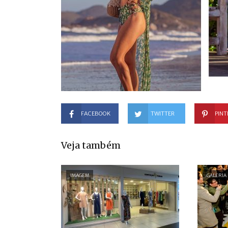
FACEBOOK
TWITTER
PINT
Veja também
IMAGEM
GALERIA