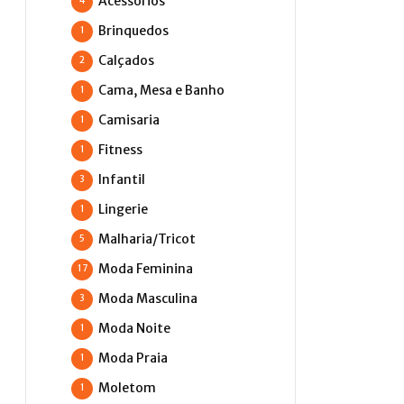
Acessórios
4
Brinquedos
1
Calçados
2
Cama, Mesa e Banho
1
Camisaria
1
Fitness
1
Infantil
3
Lingerie
1
Malharia/Tricot
5
Moda Feminina
17
Moda Masculina
3
Moda Noite
1
Moda Praia
1
Moletom
1