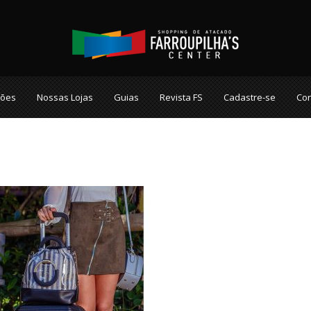
ções
Nossas Lojas
Guias
Revista FS
Cadastre-se
Con
a