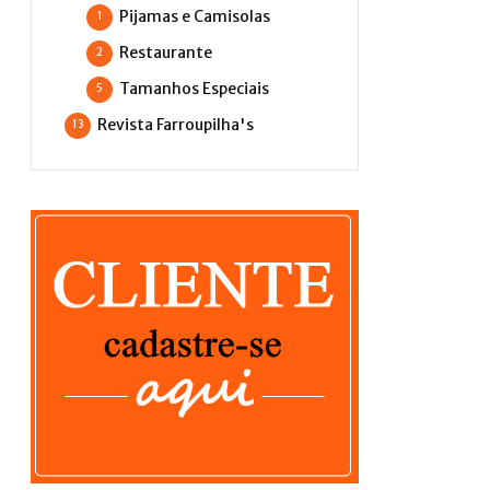
Pijamas e Camisolas
1
Restaurante
2
Tamanhos Especiais
5
Revista Farroupilha's
13