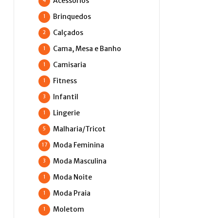
Acessórios
4
Brinquedos
1
Calçados
2
Cama, Mesa e Banho
1
Camisaria
1
Fitness
1
Infantil
3
Lingerie
1
Malharia/Tricot
5
Moda Feminina
17
Moda Masculina
3
Moda Noite
1
Moda Praia
1
Moletom
1