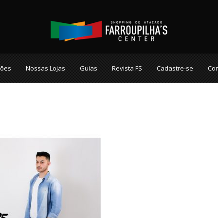
ções
Nossas Lojas
Guias
Revista FS
Cadastre-se
Con
a