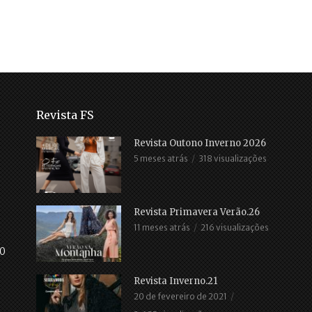
Revista FS
Revista Outono Inverno 2026
5 meses atrás
318 visualizações
Revista Primavera Verão.26
11 meses atrás
216 visualizações
30
Revista Inverno.21
20 de fevereiro de 2021