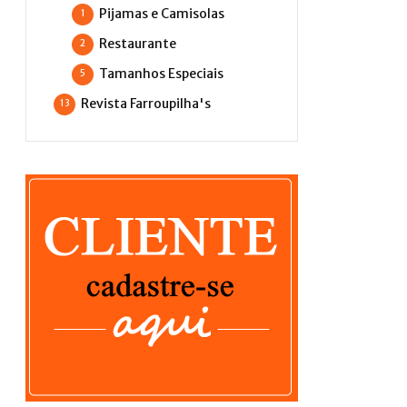
Pijamas e Camisolas
1
Restaurante
2
Tamanhos Especiais
5
Revista Farroupilha's
13