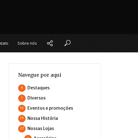
tato
Sobre nós
Navegue por aqui
Destaques
4
Diversos
1
Eventos e promoções
16
Nossa História
19
Nossas Lojas
27