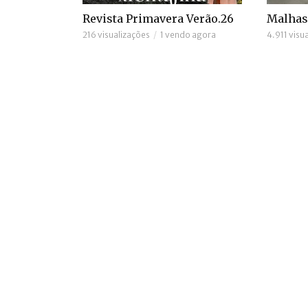
Revista Primavera Verão.26
Malhas
216 visualizações
1 vendo agora
4.911 visu