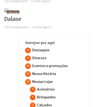
241 visualizações
1 vendo agora
IMAGEM
Dalane
295 visualizações
1 vendo agora
Navegue por aqui
Destaques
4
Diversos
1
Eventos e promoções
16
Nossa História
19
Nossas Lojas
27
Acessórios
4
Brinquedos
1
Calçados
2