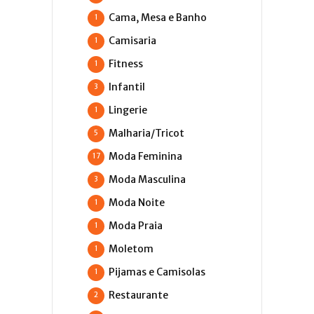
Cama, Mesa e Banho
1
Camisaria
1
Fitness
1
Infantil
3
Lingerie
1
Malharia/Tricot
5
Moda Feminina
17
Moda Masculina
3
Moda Noite
1
Moda Praia
1
Moletom
1
Pijamas e Camisolas
1
Restaurante
2