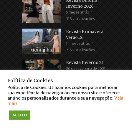
Revista Outono
Inverno 2026
5 meses atrás
318 visualizações
Revista Primavera
Verão.26
11 meses atrás
216 visualizações
Revista Inverno.21
20 de fevereiro de 2021
2.686 visualizações
Política de Cookies
Política de Cookies: Utilizamos cookies para melhorar
sua experiência de navegação em nosso site e oferecer
anúncios personalizados durante a sua navegação.
Veja
mais!
COPYRIGHT © 2016. TODOS OS DIREITOS RESERVADOS
ACEITO
WWW.FARROUPILHASCENTER.COM.BR
falar via WhatsApp