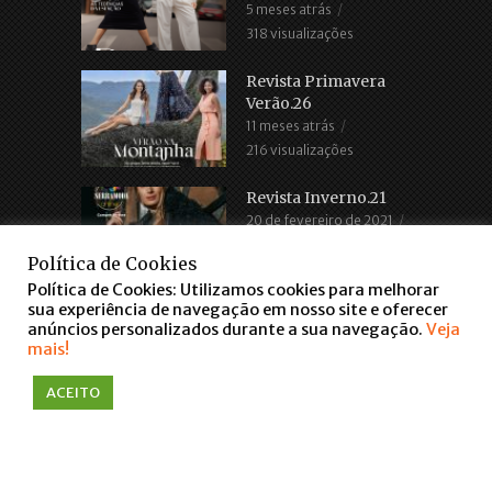
5 meses atrás
318 visualizações
Revista Primavera
Verão.26
11 meses atrás
216 visualizações
Revista Inverno.21
20 de fevereiro de 2021
2.686 visualizações
Política de Cookies
Política de Cookies: Utilizamos cookies para melhorar
sua experiência de navegação em nosso site e oferecer
anúncios personalizados durante a sua navegação.
Veja
mais!
ACEITO
COPYRIGHT © 2016. TODOS OS DIREITOS RESERVADOS
WWW.FARROUPILHASCENTER.COM.BR
falar via WhatsApp