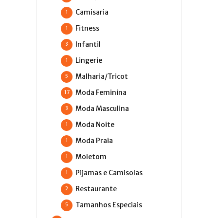
Camisaria
1
Fitness
1
Infantil
3
Lingerie
1
Malharia/Tricot
5
Moda Feminina
17
Moda Masculina
3
Moda Noite
1
Moda Praia
1
Moletom
1
Pijamas e Camisolas
1
Restaurante
2
Tamanhos Especiais
5