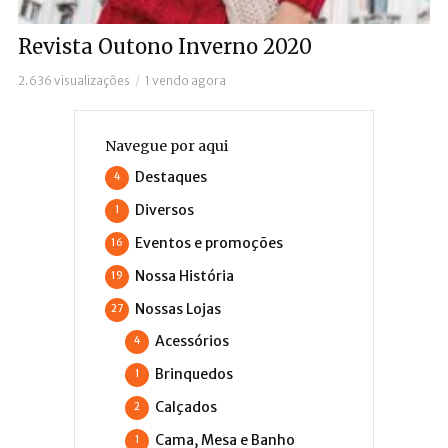
Revista Outono Inverno 2020
2.636 visualizações
1 vendo agora
Navegue por aqui
Destaques
4
Diversos
1
Eventos e promoções
16
Nossa História
19
Nossas Lojas
27
Acessórios
4
Brinquedos
1
Calçados
2
Cama, Mesa e Banho
1