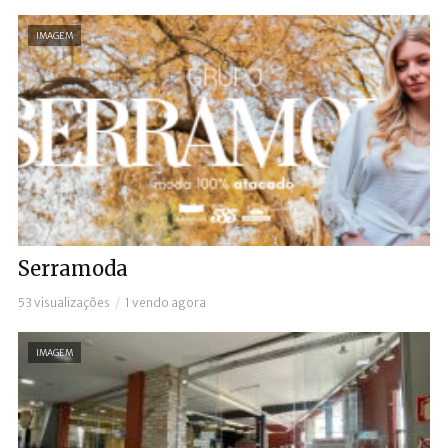
IMAGEM
Serramoda
53 visualizações
1 vendo agora
IMAGEM