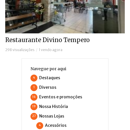
Restaurante Divino Tempero
298 visualizações
1 vendo agora
Navegue por aqui
Destaques
4
Diversos
1
Eventos e promoções
16
Nossa História
19
Nossas Lojas
27
Acessórios
4