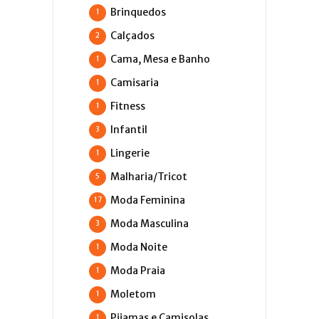
Brinquedos
1
Calçados
2
Cama, Mesa e Banho
1
Camisaria
1
Fitness
1
Infantil
3
Lingerie
1
Malharia/Tricot
5
Moda Feminina
17
Moda Masculina
3
Moda Noite
1
Moda Praia
1
Moletom
1
Pijamas e Camisolas
1