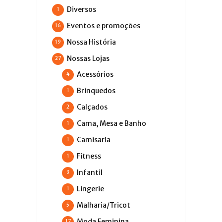
Diversos
1
Eventos e promoções
16
Nossa História
19
Nossas Lojas
27
Acessórios
4
Brinquedos
1
Calçados
2
Cama, Mesa e Banho
1
Camisaria
1
Fitness
1
Infantil
3
Lingerie
1
Malharia/Tricot
5
Moda Feminina
17