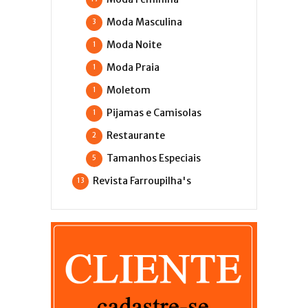
Moda Masculina
3
Moda Noite
1
Moda Praia
1
Moletom
1
Pijamas e Camisolas
1
Restaurante
2
Tamanhos Especiais
5
Revista Farroupilha's
13