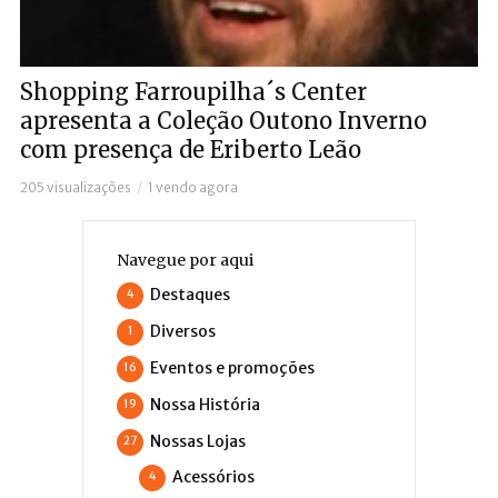
Shopping Farroupilha´s Center
apresenta a Coleção Outono Inverno
com presença de Eriberto Leão
205 visualizações
1 vendo agora
Navegue por aqui
Destaques
4
Diversos
1
Eventos e promoções
16
Nossa História
19
Nossas Lojas
27
Acessórios
4