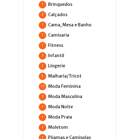
Brinquedos
1
Calçados
2
Cama, Mesa e Banho
1
Camisaria
1
Fitness
1
Infantil
3
Lingerie
1
Malharia/Tricot
5
Moda Feminina
17
Moda Masculina
3
Moda Noite
1
Moda Praia
1
Moletom
1
Pijamas e Camisolas
1