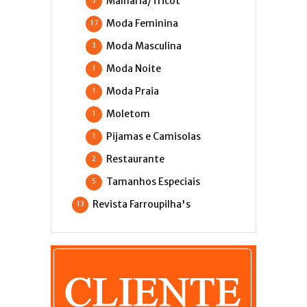
Malharia/Tricot
5
Moda Feminina
17
Moda Masculina
3
Moda Noite
1
Moda Praia
1
Moletom
1
Pijamas e Camisolas
1
Restaurante
2
Tamanhos Especiais
5
Revista Farroupilha's
13