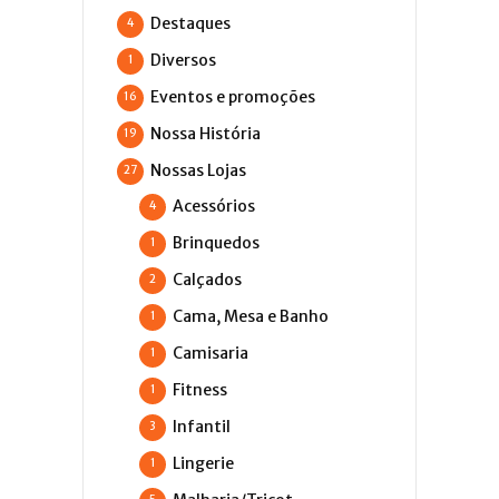
Destaques
4
Diversos
1
Eventos e promoções
16
Nossa História
19
Nossas Lojas
27
Acessórios
4
Brinquedos
1
Calçados
2
Cama, Mesa e Banho
1
Camisaria
1
Fitness
1
Infantil
3
Lingerie
1