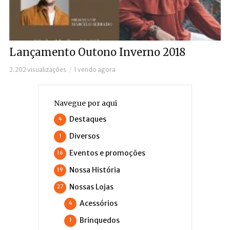
Lançamento Outono Inverno 2018
2.202 visualizações
1 vendo agora
Navegue por aqui
Destaques
4
Diversos
1
Eventos e promoções
16
Nossa História
19
Nossas Lojas
27
Acessórios
4
Brinquedos
1