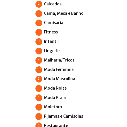
Calçados
2
Cama, Mesa e Banho
1
Camisaria
1
Fitness
1
Infantil
3
Lingerie
1
Malharia/Tricot
5
Moda Feminina
17
Moda Masculina
3
Moda Noite
1
Moda Praia
1
Moletom
1
Pijamas e Camisolas
1
Restaurante
2