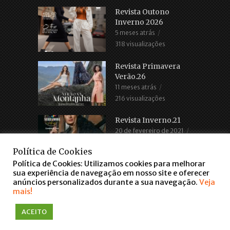
Revista Outono
Inverno 2026
5 meses atrás
318 visualizações
Revista Primavera
Verão.26
11 meses atrás
216 visualizações
Revista Inverno.21
20 de fevereiro de 2021
2.686 visualizações
Política de Cookies
Política de Cookies: Utilizamos cookies para melhorar
sua experiência de navegação em nosso site e oferecer
anúncios personalizados durante a sua navegação.
Veja
mais!
ACEITO
COPYRIGHT © 2016. TODOS OS DIREITOS RESERVADOS
WWW.FARROUPILHASCENTER.COM.BR
falar via WhatsApp