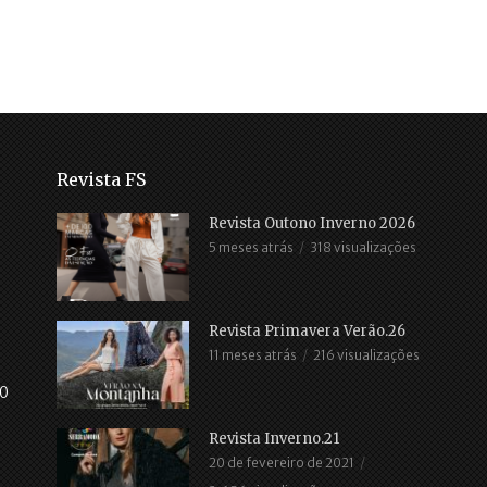
Revista FS
Revista Outono Inverno 2026
5 meses atrás
318 visualizações
Revista Primavera Verão.26
11 meses atrás
216 visualizações
30
Revista Inverno.21
20 de fevereiro de 2021