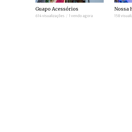
Guapo Acessórios
Nossa H
614 visualizações
1 vendo agora
158 visual