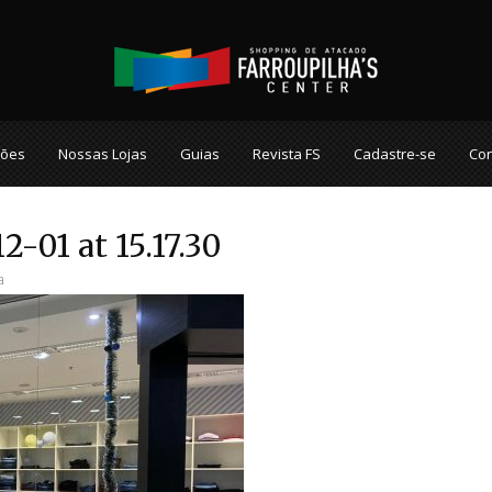
ções
Nossas Lojas
Guias
Revista FS
Cadastre-se
Con
-01 at 15.17.30
a