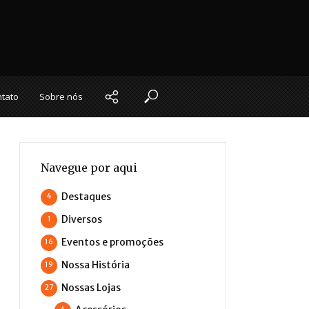
tato
Sobre nós
Navegue por aqui
Destaques
4
Diversos
1
Eventos e promoções
16
Nossa História
19
Nossas Lojas
27