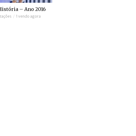
istória – Ano 2016
izações
1 vendo agora