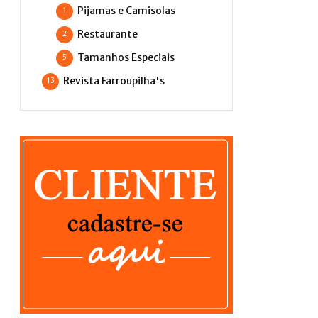
Pijamas e Camisolas
1
Restaurante
2
Tamanhos Especiais
5
Revista Farroupilha's
13