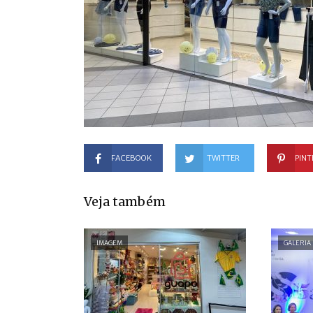
FACEBOOK
TWITTER
PINT
Veja também
IMAGEM
GALERIA