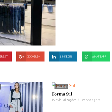
EREST
GOOGLE+
LINKEDIN
WHATSAPP
IMAGEM
Forma Sul
192 visualizações
1 vendo agora