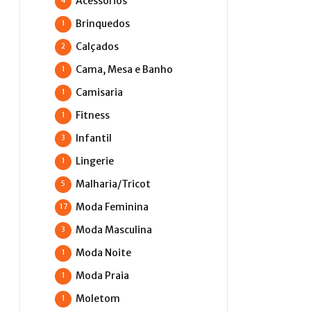
Acessórios
4
Brinquedos
1
Calçados
2
Cama, Mesa e Banho
1
Camisaria
1
Fitness
1
Infantil
3
Lingerie
1
Malharia/Tricot
5
Moda Feminina
17
Moda Masculina
3
Moda Noite
1
Moda Praia
1
Moletom
1