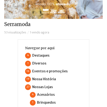
Serramoda
53 visualizações
1 vendo agora
Navegue por aqui
Destaques
4
Diversos
1
Eventos e promoções
16
Nossa História
19
Nossas Lojas
27
Acessórios
4
Brinquedos
1