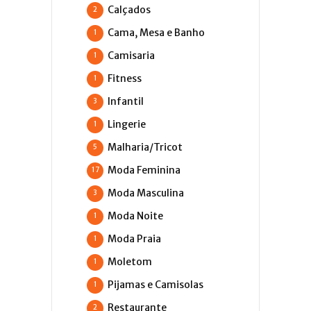
Calçados
2
Cama, Mesa e Banho
1
Camisaria
1
Fitness
1
Infantil
3
Lingerie
1
Malharia/Tricot
5
Moda Feminina
17
Moda Masculina
3
Moda Noite
1
Moda Praia
1
Moletom
1
Pijamas e Camisolas
1
Restaurante
2