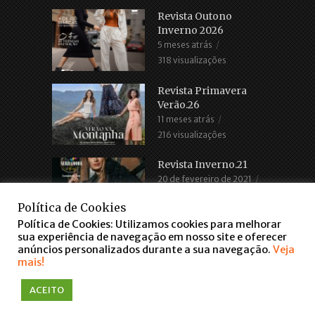
Revista Outono
Inverno 2026
5 meses atrás
318 visualizações
Revista Primavera
Verão.26
11 meses atrás
216 visualizações
Revista Inverno.21
20 de fevereiro de 2021
2.686 visualizações
Política de Cookies
Política de Cookies: Utilizamos cookies para melhorar
sua experiência de navegação em nosso site e oferecer
anúncios personalizados durante a sua navegação.
Veja
mais!
ACEITO
COPYRIGHT © 2016. TODOS OS DIREITOS RESERVADOS
WWW.FARROUPILHASCENTER.COM.BR
falar via WhatsApp