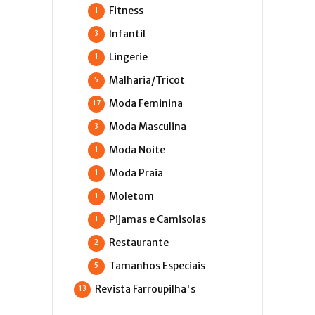
Fitness
1
Infantil
3
Lingerie
1
Malharia/Tricot
5
Moda Feminina
17
Moda Masculina
3
Moda Noite
1
Moda Praia
1
Moletom
1
Pijamas e Camisolas
1
Restaurante
2
Tamanhos Especiais
5
Revista Farroupilha's
13