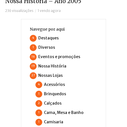
Nossa História – Ano 2005
236 visualizações
1 vendo agora
Navegue por aqui
Destaques
4
Diversos
1
Eventos e promoções
16
Nossa História
19
Nossas Lojas
27
Acessórios
4
Brinquedos
1
Calçados
2
Cama, Mesa e Banho
1
Camisaria
1