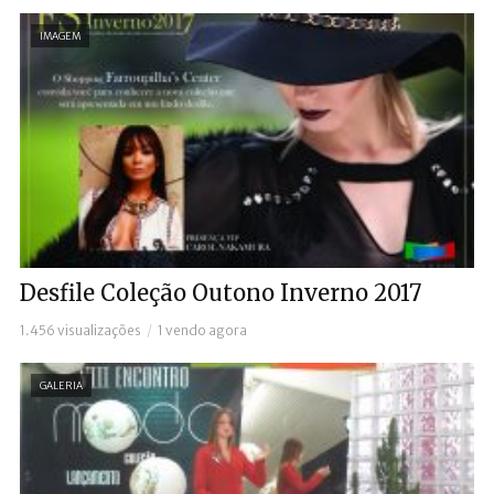
IMAGEM
Desfile Coleção Outono Inverno 2017
1.456 visualizações
1 vendo agora
GALERIA