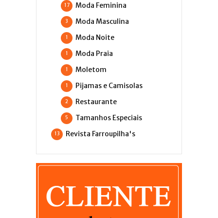
Moda Feminina
17
Moda Masculina
3
Moda Noite
1
Moda Praia
1
Moletom
1
Pijamas e Camisolas
1
Restaurante
2
Tamanhos Especiais
5
Revista Farroupilha's
13