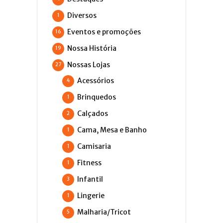
Diversos
1
Eventos e promoções
16
Nossa História
19
Nossas Lojas
27
Acessórios
4
Brinquedos
1
Calçados
2
Cama, Mesa e Banho
1
Camisaria
1
Fitness
1
Infantil
3
Lingerie
1
Malharia/Tricot
5