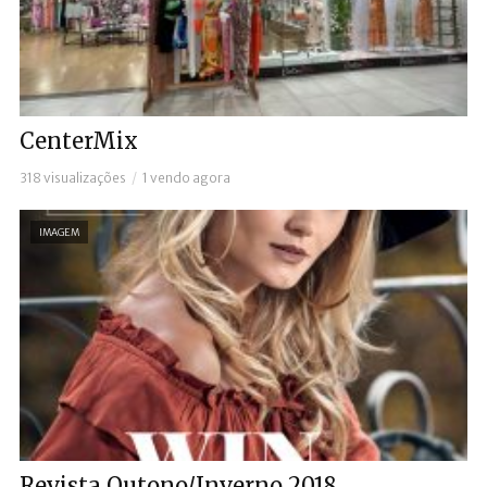
CenterMix
318 visualizações
1 vendo agora
IMAGEM
Revista Outono/Inverno 2018