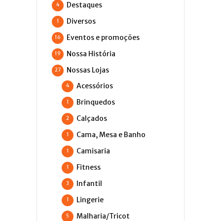
Destaques
4
Diversos
1
Eventos e promoções
16
Nossa História
19
Nossas Lojas
27
Acessórios
4
Brinquedos
1
Calçados
2
Cama, Mesa e Banho
1
Camisaria
1
Fitness
1
Infantil
3
Lingerie
1
Malharia/Tricot
5