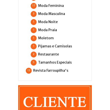
Moda Feminina
17
Moda Masculina
3
Moda Noite
1
Moda Praia
1
Moletom
1
Pijamas e Camisolas
1
Restaurante
2
Tamanhos Especiais
5
Revista Farroupilha's
13