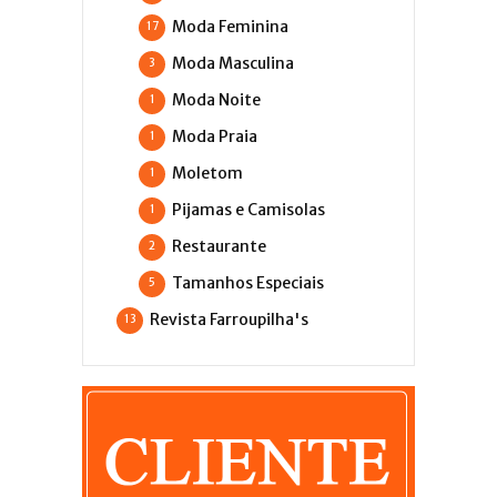
Moda Feminina
17
Moda Masculina
3
Moda Noite
1
Moda Praia
1
Moletom
1
Pijamas e Camisolas
1
Restaurante
2
Tamanhos Especiais
5
Revista Farroupilha's
13