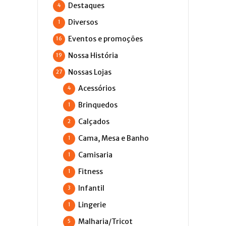
Destaques
4
Diversos
1
Eventos e promoções
16
Nossa História
19
Nossas Lojas
27
Acessórios
4
Brinquedos
1
Calçados
2
Cama, Mesa e Banho
1
Camisaria
1
Fitness
1
Infantil
3
Lingerie
1
Malharia/Tricot
5