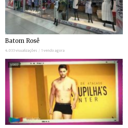
Batom Rosê
4.033 visualizações
1 vendo agora
VÍDEO